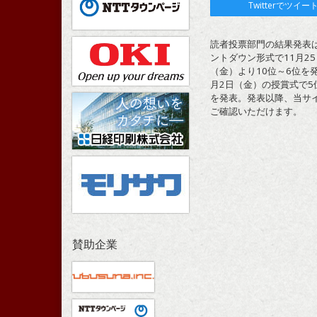
Twitterでツイー
読者投票部門の結果発表
ントダウン形式で11月25
（金）より10位～6位を発
月2日（金）の授賞式で5
を発表。発表以降、当サ
ご確認いただけます。
賛助企業