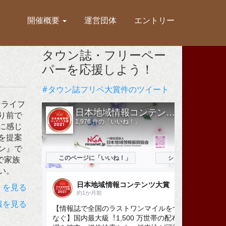
開催概要
運営団体
エントリー
タウン誌・フリーペー
パーを応援しよう！
#タウン誌フリペ大賞件のツイート
なライフ
り前で
に感じ
を提案
ン』で
で家族
い。
）を見る
報を見る