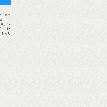
ト
は、カウ
日
表。12
位～1位
イトでも