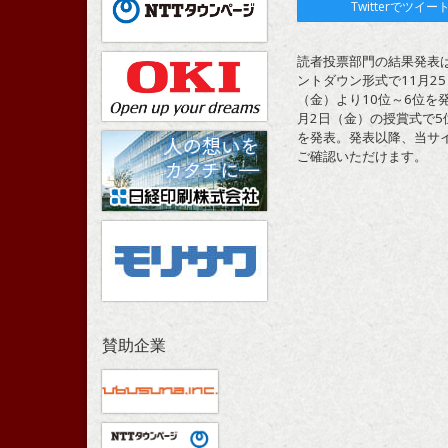
Twitterでツイー
読者投票部門の結果発表
ントダウン形式で11月25
（金）より10位～6位を発
月2日（金）の授賞式で5
を発表。発表以降、当サ
ご確認いただけます。
賛助企業