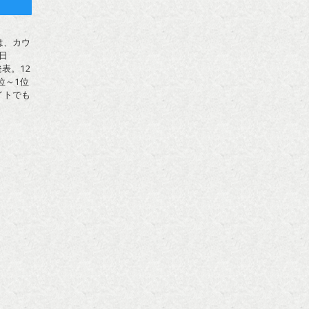
ト
は、カウ
日
表。12
位～1位
イトでも