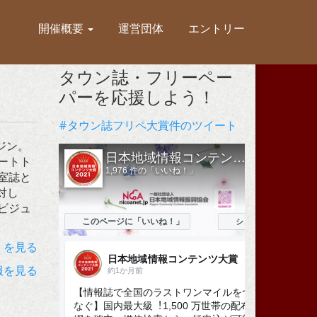
開催概要
運営団体
エントリー
タウン誌・フリーペー
パーを応援しよう！
#タウン誌フリペ大賞件のツイート
ガジン。
ートト
室誌と
対し
ビジュ
）を見る
報を見る