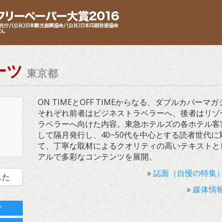
ーツ
東京都
ON TIMEとOFF TIMEからなる、ダブルカバーマ
それぞれ前者はビジネストラベラーへ、後者はリゾ
ラベラーへ向けた内容。東急ホテルズの各ホテル客
して隔月発行し、40~50代を中心とする読者世代に
て、丁寧な取材によるクオリティの高いテキストと
アルで多彩なコンテンツを展開。
»
誌面（自慢の特集
した
»
媒体情
ア