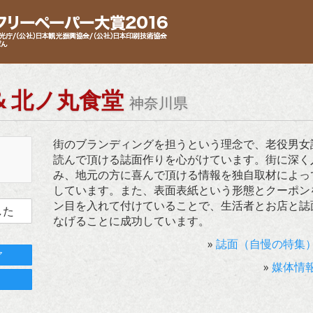
 & 北ノ丸食堂
神奈川県
街のブランディングを担うという理念で、老役男女
読んで頂ける誌面作りを心がけています。街に深く
み、地元の方に喜んで頂ける情報を独自取材によっ
しています。また、表面表紙という形態とクーポン
ン目を入れて付けていることで、生活者とお店と誌
した
なげることに成功しています。
»
誌面（自慢の特集
ア
»
媒体情
ト