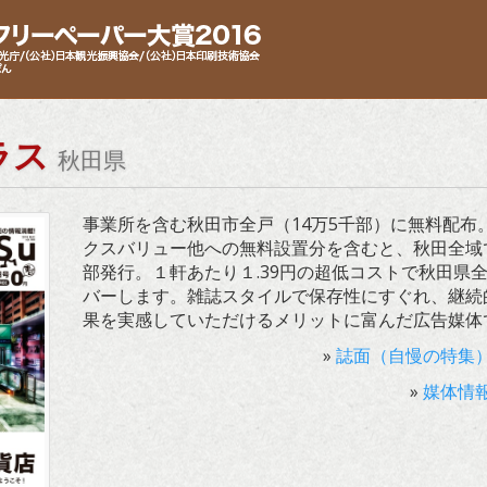
ラス
秋田県
事業所を含む秋田市全戸（14万5千部）に無料配布
クスバリュー他への無料設置分を含むと、秋田全域
部発行。１軒あたり１.39円の超低コストで秋田県
バーします。雑誌スタイルで保存性にすぐれ、継続
果を実感していただけるメリットに富んだ広告媒体
»
誌面（自慢の特集
»
媒体情