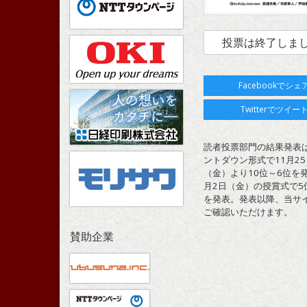
投票は終了しま
Facebookでシェ
Twitterでツイー
読者投票部門の結果発表
ントダウン形式で11月25
（金）より10位～6位を発
月2日（金）の授賞式で5
を発表。発表以降、当サ
ご確認いただけます。
賛助企業