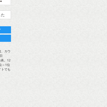
した
ア
ト
は、カウ
日
表。12
位～1位
イトでも