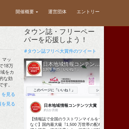
開催概要
運営団体
エントリー
タウン誌・フリーペー
パーを応援しよう！
#タウン誌フリペ大賞件のツイート
。マッ
で18万
全域をカ
的な効
です。
）を見る
報を見る