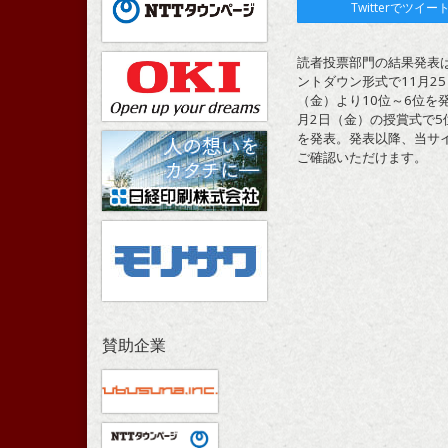
Twitterでツイー
読者投票部門の結果発表
ントダウン形式で11月25
（金）より10位～6位を発
月2日（金）の授賞式で5
を発表。発表以降、当サ
ご確認いただけます。
賛助企業