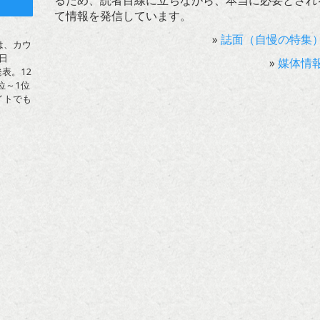
るため、読者目線に立ちながら、本当に必要とされ
ト
て情報を発信しています。
»
誌面（自慢の特集
は、カウ
日
»
媒体情
表。12
位～1位
イトでも