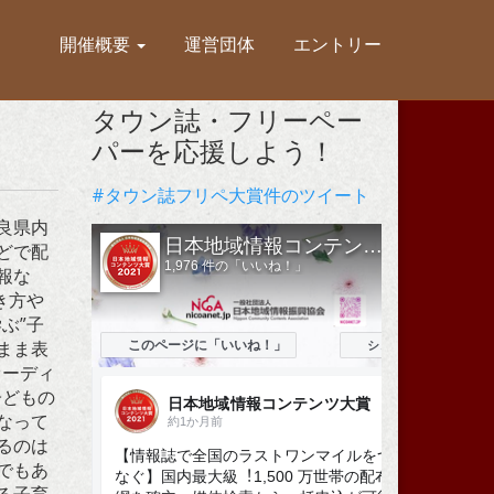
開催概要
運営団体
エントリー
タウン誌・フリーペー
パーを応援しよう！
#タウン誌フリペ大賞件のツイート
良県内
どで配
報な
き方や
ぶ”子
まま表
オーディ
子どもの
なって
るのは
でもあ