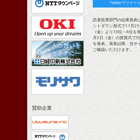
Twitterでツイー
読者投票部門の結果発表
ントダウン形式で11月25
（金）より10位～6位を発
月2日（金）の授賞式で5
を発表。発表以降、当サ
ご確認いただけます。
賛助企業