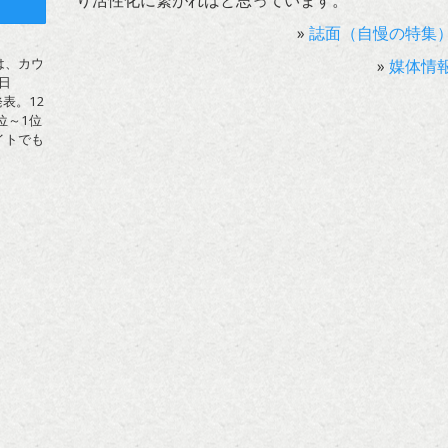
り活性化に繋がればと思っています。
ト
»
誌面（自慢の特集
は、カウ
»
媒体情
日
表。12
位～1位
イトでも