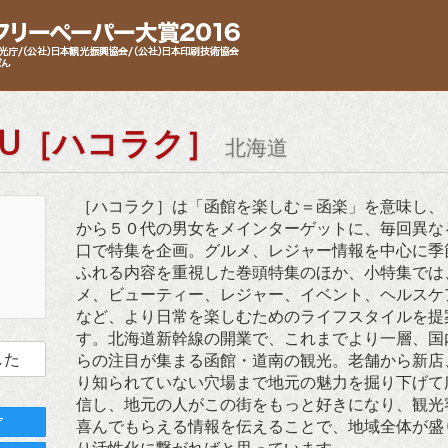
AKU［ハコラク］
北海道
［ハコラク］は「函館を楽しむ＝函楽」を意味し、
から５０代の男女をメインターゲットに、毎回異な
口で特集を企画。グルメ、レジャー情報を中心に季
ふれる内容を重視した巻頭特集のほか、小特集では
メ、ビューティー、レジャー、イベント、ヘルスケ
など、より日常を楽しむためのライフスタイルを提
す。北海道新幹線の開業で、これまでより一層、国
した
らの注目が集まる函館・道南の観光。老舗から新店
り知られていない穴場まで地元の魅力を掘り下げて
信し、地元の人がこの街をもっと好きになり、観光
ア
喜んでもらえる情報を伝えることで、地域全体が盛