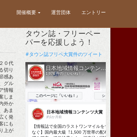
開催概要
運営団体
エントリー
タウン誌・フリーペー
パーを応援しよう！
#タウン誌フリペ大賞件のツイート
２０代
る切り
節感あ
、グル
ア情報
案しま
内外か
、あま
広く発
客にも
り上が