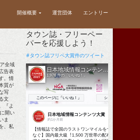
開催概要
運営団体
エントリー
タウン誌・フリーペー
パーを応援しよう！
#タウン誌フリペ大賞件のツイート
リア全域
広告表
す。情
本質が
な写
る文
。『よ
まに開い
いま
を、私