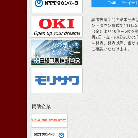
Twitterでツイー
読者投票部門の結果発表
ントダウン形式で11月25
（金）より10位～6位を発
月2日（金）の授賞式で5
を発表。発表以降、当サ
ご確認いただけます。
賛助企業