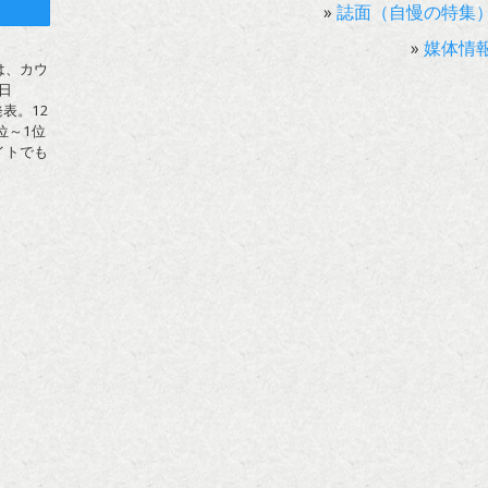
ト
»
誌面（自慢の特集
»
媒体情
は、カウ
日
表。12
位～1位
イトでも