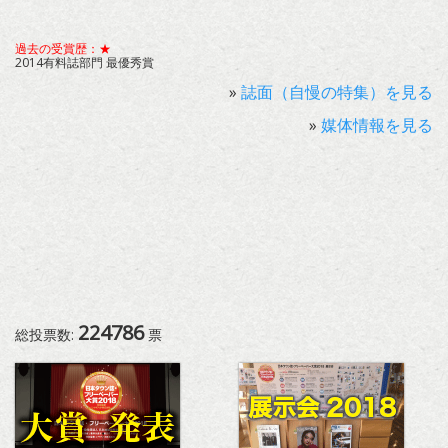
過去の受賞歴：★
2014有料誌部門 最優秀賞
»
誌面（自慢の特集）を見る
»
媒体情報を見る
224786
総投票数:
票