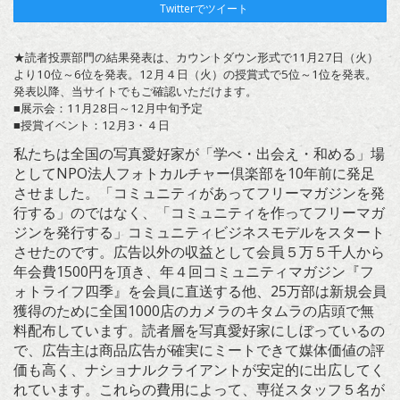
Twitterでツイート
★読者投票部門の結果発表は、カウントダウン形式で11月27日（火）
より10位～6位を発表。12月４日（火）の授賞式で5位～1位を発表。
発表以降、当サイトでもご確認いただけます。
■展示会：11月28日～12月中旬予定
■授賞イベント：12月3・４日
私たちは全国の写真愛好家が「学べ・出会え・和める」場
としてNPO法人フォトカルチャー倶楽部を10年前に発足
させました。「コミュニティがあってフリーマガジンを発
行する」のではなく、「コミュニティを作ってフリーマガ
ジンを発行する」コミュニティビジネスモデルをスタート
させたのです。広告以外の収益として会員５万５千人から
年会費1500円を頂き、年４回コミュニティマガジン『フ
ォトライフ四季』を会員に直送する他、25万部は新規会員
獲得のために全国1000店のカメラのキタムラの店頭で無
料配布しています。読者層を写真愛好家にしぼっているの
で、広告主は商品広告が確実にミートできて媒体価値の評
価も高く、ナショナルクライアントが安定的に出広してく
れています。これらの費用によって、専従スタッフ５名が