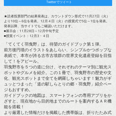
Twitterでツイート
★読者投票部門の結果発表は、カウントダウン形式で11月27日（火）
より10位～6位を発表。12月４日（火）の授賞式で5位～1位を発表。
発表以降、当サイトでもご確認いただけます。
■展示会：11月28日～12月中旬予定
■授賞イベント：12月3・４日
「てくてく羽曳野」は、待望のガイドブック第１弾。
前方後円墳のイラストをあしらい、シンプルかつポップな
表紙で、本市が誇る古市古墳群の世界文化遺産登録を目指
して！をアピール。
羽曳野市を５つの道に分け、それぞれのテーマ別に観光ス
ポットやグルメを紹介。この１冊で、羽曳野市の歴史や文
化、観光スポットまで全てを網羅しちゃいます！魅力がギ
ュッとつまった「道の駅しらとりの郷・羽曳野」紹介ペー
ジもおすすめ。
ガイドブックの地図は、スマートフォンの専用アプリをか
ざすと、現在地から目的地までのルートを案内するＡＲ機
能を搭載！
より厳選した情報だけを掲載した携帯版は、折りたたみ式