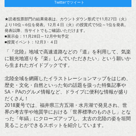
Twitterでツイート
★読者投票部門の結果発表は、カウントダウン形式で11月27日（火）
より10位～6位を発表。12月４日（火）の授賞式で5位～1位を発表。
発表以降、当サイトでもご確認いただけます。
■展示会：11月28日～12月中旬予定
■授賞イベント：12月3・４日
「『北陸』地域で高速道路などの『道』を利用して、気楽
に観光地巡りを『楽』しんでいただきたい」という願いか
ら生まれたガイドブックです。
北陸全域を網羅したイラストレーションマップをはじめ、
歴史・文化・自然といった旬の話題を扱った特集記事や
SA・PAのグルメ情報など、ドライブに便利な情報が盛り
だくさん！
2018夏号では、福井県三方五湖・水月湖で発見され、世
界の考古学や地質学における「世界標準のものさし」とな
った「年縞」にクローズアップし、太古の北陸の姿を垣間
見ることができるスポットを紹介しています。