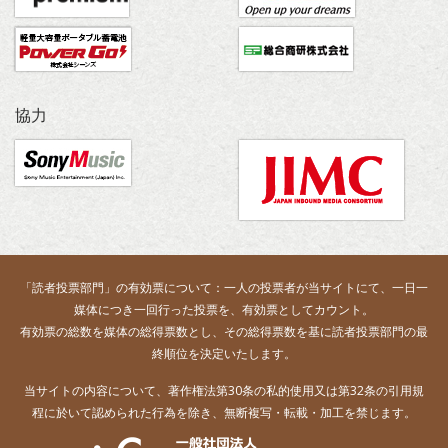
協力
「読者投票部門」の有効票について：一人の投票者が当サイトにて、一日一
媒体につき一回行った投票を、有効票としてカウント。
有効票の総数を媒体の総得票数とし、その総得票数を基に読者投票部門の最
終順位を決定いたします。
当サイトの内容について、著作権法第30条の私的使用又は第32条の引用規
程に於いて認められた行為を除き、無断複写・転載・加工を禁じます。