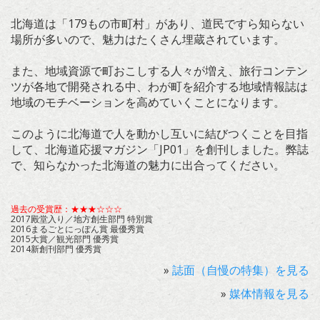
北海道は「179もの市町村」があり、道民ですら知らない
場所が多いので、魅力はたくさん埋蔵されています。
また、地域資源で町おこしする人々が増え、旅行コンテン
ツが各地で開発される中、わが町を紹介する地域情報誌は
地域のモチベーションを高めていくことになります。
このように北海道で人を動かし互いに結びつくことを目指
して、北海道応援マガジン「JP01」を創刊しました。弊誌
で、知らなかった北海道の魅力に出合ってください。
過去の受賞歴：★★★☆☆☆
2017殿堂入り／地方創生部門 特別賞
2016まるごとにっぽん賞 最優秀賞
2015大賞／観光部門 優秀賞
2014新創刊部門 優秀賞
»
誌面（自慢の特集）を見る
»
媒体情報を見る