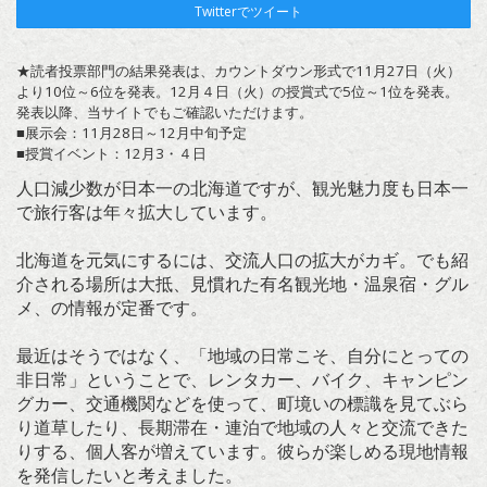
Twitterでツイート
★読者投票部門の結果発表は、カウントダウン形式で11月27日（火）
より10位～6位を発表。12月４日（火）の授賞式で5位～1位を発表。
発表以降、当サイトでもご確認いただけます。
■展示会：11月28日～12月中旬予定
■授賞イベント：12月3・４日
人口減少数が日本一の北海道ですが、観光魅力度も日本一
で旅行客は年々拡大しています。
北海道を元気にするには、交流人口の拡大がカギ。でも紹
介される場所は大抵、見慣れた有名観光地・温泉宿・グル
メ、の情報が定番です。
最近はそうではなく、「地域の日常こそ、自分にとっての
非日常」ということで、レンタカー、バイク、キャンピン
グカー、交通機関などを使って、町境いの標識を見てぶら
り道草したり、長期滞在・連泊で地域の人々と交流できた
りする、個人客が増えています。彼らが楽しめる現地情報
を発信したいと考えました。