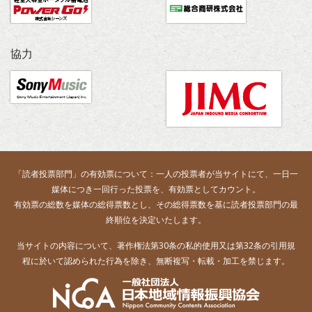
協力
「読者投票部門」の有効票について：一人の投票者が当サイトにて、一日一
媒体につき一回行った投票を、有効票としてカウント。
有効票の総数を媒体の総得票数とし、その総得票数を基に読者投票部門の最
終順位を決定いたします。
当サイトの内容について、著作権法第30条の私的使用又は第32条の引用規
程に於いて認められた行為を除き、無断複写・転載・加工を禁じます。