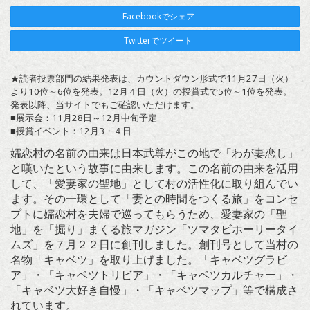
Facebookでシェア
Twitterでツイート
★読者投票部門の結果発表は、カウントダウン形式で11月27日（火）
より10位～6位を発表。12月４日（火）の授賞式で5位～1位を発表。
発表以降、当サイトでもご確認いただけます。
■展示会：11月28日～12月中旬予定
■授賞イベント：12月3・４日
嬬恋村の名前の由来は日本武尊がこの地で「わが妻恋し」
と嘆いたという故事に由来します。この名前の由来を活用
して、「愛妻家の聖地」として村の活性化に取り組んでい
ます。その一環として「妻との時間をつくる旅」をコンセ
プトに嬬恋村を夫婦で巡ってもらうため、愛妻家の「聖
地」を「掘り」まくる旅マガジン「ツマタビホーリータイ
ムズ」を７月２２日に創刊しました。創刊号として当村の
名物「キャベツ」を取り上げました。「キャベツグラビ
ア」・「キャベツトリビア」・「キャベツカルチャー」・
「キャベツ大好き自慢」・「キャベツマップ」等で構成さ
れています。