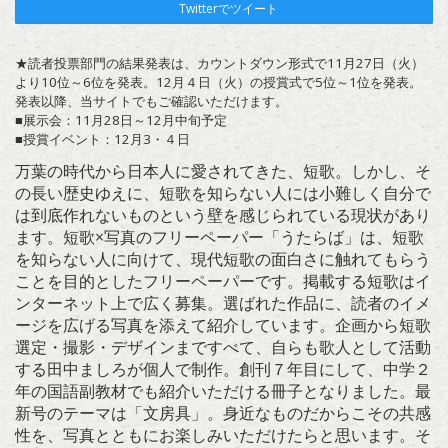
Twitterでツイート
★読者投票部門の結果発表は、カウントダウン形式で11月27日（火）
より10位～6位を発表。12月４日（火）の授賞式で5位～1位を発表。
発表以降、当サイトでもご確認いただけます。
■展示会：11月28日～12月中旬予定
■授賞イベント：12月3・４日
万葉の時代から日本人に愛されてきた、短歌。しかし、そ
の長い歴史ゆえに、短歌を知らない人には小難しく自分で
は到底作れないものという壁を感じられている現状があり
ます。短歌×写真のフリーペーパー「うたらば」は、短歌
を知らない人に向けて、現代短歌の面白さに触れてもらう
ことを目的としたフリーペーパーです。掲載する短歌はイ
ンターネット上で広く募集。選ばれた作品に、読者のイメ
ージを広げる写真を添えて紹介しています。企画から短歌
選定・撮影・デザインまですべて、自らも歌人として活動
する田中ましろが個人で制作。創刊７年目にして、中学２
年の国語副教材でも紹介いただける冊子となりました。最
新号のテーマは「文房具」。身近なものだからこその共感
性を、写真とともにお楽しみいただけたらと思います。そ