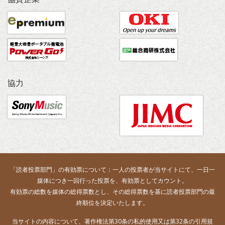
協力
「読者投票部門」の有効票について：一人の投票者が当サイトにて、一日一
媒体につき一回行った投票を、有効票としてカウント。
有効票の総数を媒体の総得票数とし、その総得票数を基に読者投票部門の最
終順位を決定いたします。
当サイトの内容について、著作権法第30条の私的使用又は第32条の引用規