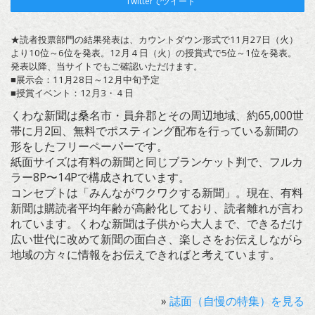
Twitterでツイート
★読者投票部門の結果発表は、カウントダウン形式で11月27日（火）
より10位～6位を発表。12月４日（火）の授賞式で5位～1位を発表。
発表以降、当サイトでもご確認いただけます。
■展示会：11月28日～12月中旬予定
■授賞イベント：12月3・４日
くわな新聞は桑名市・員弁郡とその周辺地域、約65,000世
帯に月2回、無料でポスティング配布を行っている新聞の
形をしたフリーペーパーです。
紙面サイズは有料の新聞と同じブランケット判で、フルカ
ラー8P〜14Pで構成されています。
コンセプトは「みんながワクワクする新聞」。現在、有料
新聞は購読者平均年齢が高齢化しており、読者離れが言わ
れています。くわな新聞は子供から大人まで、できるだけ
広い世代に改めて新聞の面白さ、楽しさをお伝えしながら
地域の方々に情報をお伝えできればと考えています。
»
誌面（自慢の特集）を見る