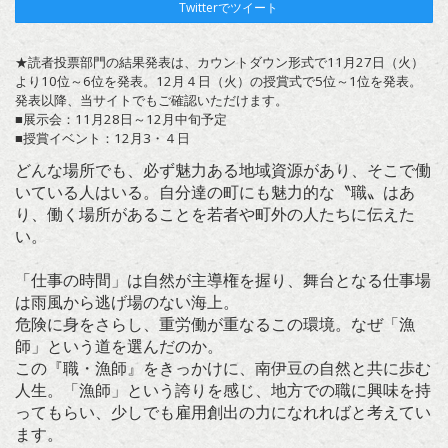
Twitterでツイート
★読者投票部門の結果発表は、カウントダウン形式で11月27日（火）
より10位～6位を発表。12月４日（火）の授賞式で5位～1位を発表。
発表以降、当サイトでもご確認いただけます。
■展示会：11月28日～12月中旬予定
■授賞イベント：12月3・４日
どんな場所でも、必ず魅力ある地域資源があり、そこで働
いている人はいる。自分達の町にも魅力的な〝職〟はあ
り、働く場所があることを若者や町外の人たちに伝えた
い。
「仕事の時間」は自然が主導権を握り、舞台となる仕事場
は雨風から逃げ場のない海上。
危険に身をさらし、重労働が重なるこの環境。なぜ「漁
師」という道を選んだのか。
この『職・漁師』をきっかけに、南伊豆の自然と共に歩む
人生。「漁師」という誇りを感じ、地方での職に興味を持
ってもらい、少しでも雇用創出の力になれればと考えてい
ます。