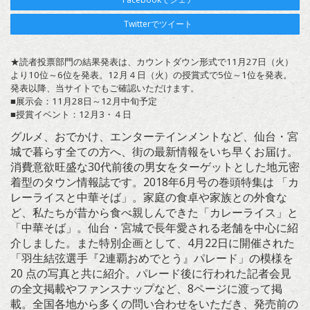
Twitterでツイート
★読者投票部門の結果発表は、カウントダウン形式で11月27日（火）
より10位～6位を発表。12月４日（火）の授賞式で5位～1位を発表。
発表以降、当サイトでもご確認いただけます。
■展示会：11月28日～12月中旬予定
■授賞イベント：12月3・４日
グルメ、おでかけ、エンターテインメントなど、仙台・宮
城で暮らす全ての方へ、街の最新情報をいち早くお届け。
消費意欲旺盛な30代前後の男女をターゲットとした地元密
着型のタウン情報誌です。2018年6月号の巻頭特集は 「カ
レーライスと中華そば」。家庭の食卓や家族との外食な
ど、私たちが昔から食べ親しんできた「カレーライス」と
「中華そば」。仙台・宮城で長年愛される老舗を中心に紹
介しました。また特別企画として、4月22日に開催された
「羽生結弦選手『2連覇おめでとう』パレード」の模様を
20 点の写真と共に紹介。パレード後に行われた記者会見
の全文掲載やファンスナップなど、8ページに渡って掲
載。全国各地から多くの問い合わせをいただき、発売前の