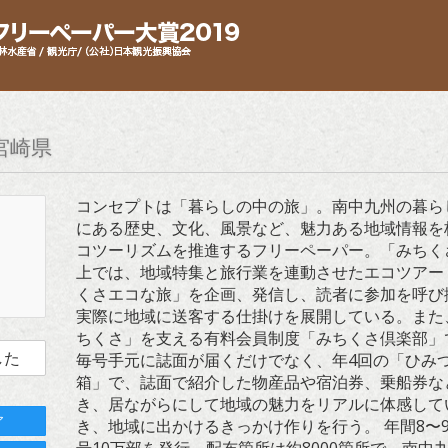
宮崎県
コンセプトは「暮らしの中の旅」。南中九州の暮ら
にある歴史、文化、風景など、魅力ある地域情報を
コツーリズムを推進するフリーペーパー。「みちく
上では、地域特集と旅行業を連動させたエコツアー
くさエコな旅」を企画、発信し、読者に参加を呼び
実際に地域に送客する仕掛けを展開している。また
ちくさ」を支える有料会員制度「みちくさ倶楽部」
した
毎号手元に誌面が届くだけでなく、年4回の「ひみ
箱」で、誌面で紹介した物産品や宿泊券、乗船券な
き、居ながらにして地域の魅力をリアルに体感して
ア
き、地域に出かけるきっかけ作りを行う。 年間8〜