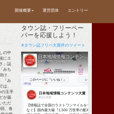
開催概要
運営団体
エントリー
タウン誌・フリーペー
パーを応援しよう！
#タウン誌フリペ大賞件のツイート
しの中
核にエ
さ」誌
「みち
掛け、
、「み
では、
つの玉手
どが届
いただ
9回、各