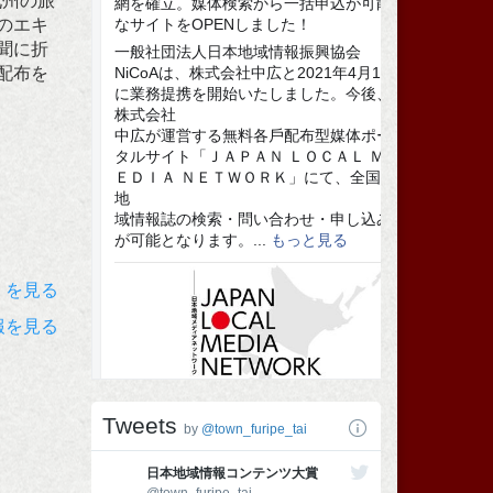
九州の旅
のエキ
聞に折
配布を
）を見る
報を見る