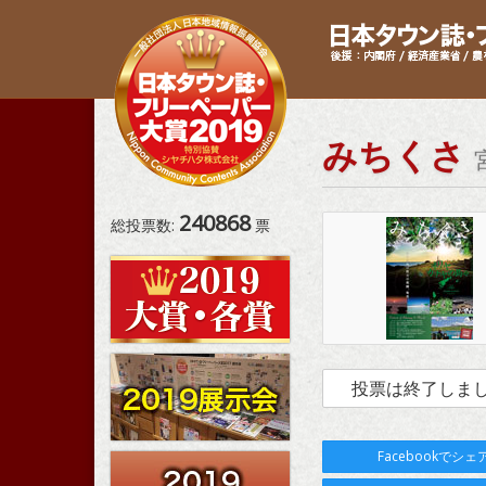
みちくさ
240868
総投票数:
票
投票は終了しま
Facebookでシェ