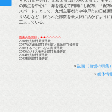
号10万部を発行。配布箇所は約8000箇所で、南中
ト
の拠点を中心に、海を越えて四国にも配布。「配布
スパート」として、九州主要都市や神戸市の日経新
り込むなど、限られた部数を最大限に活かすように
工夫している。
過去の受賞歴：★★☆☆☆☆☆
2018観光部門 最優秀賞
2017地方創生部門 特別賞／観光部門 優秀賞
2016まるごとにっぽん賞 優秀賞
2015ビジネスモデル部門 最優秀賞
2014観光部門 優秀賞
2013観光部門 優秀賞
»
誌面（自慢の特集
»
媒体情