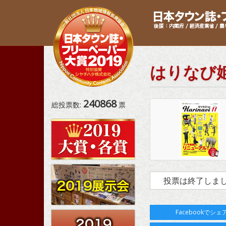
はりなび
240868
総投票数:
票
投票は終了しま
Facebookでシェ