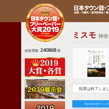
ミスモ
神奈
240868
総投票数:
票
投票は終了しま
Facebookでシェ