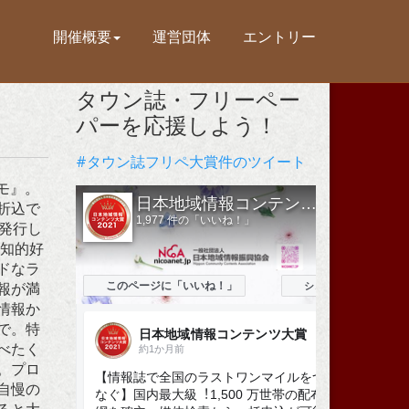
開催概要
運営団体
エントリー
タウン誌・フリーペー
パーを応援しよう！
#タウン誌フリペ大賞件のツイート
スモ』。
折込で
を発行し
た知的好
ドなラ
報が満
情報か
で。特
べたく
。プロ
自慢の