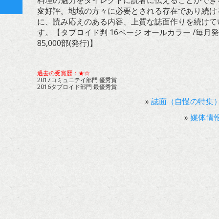
料理の魅力をダイレクトに読者に伝えることができ
ト
変好評。地域の方々に必要とされる存在であり続け
に、読み応えのある内容、上質な誌面作りを続けて
す。【タブロイド判 16ページ オールカラー /毎月発
85,000部(発行)】
過去の受賞歴：★☆
2017コミュニテイ部門 優秀賞
2016タブロイド部門 最優秀賞
»
誌面（自慢の特集
»
媒体情