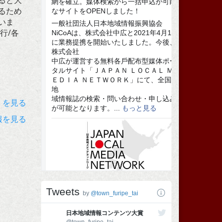
ると大
るため
いま
行/各
）を見る
報を見る