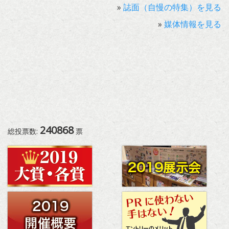
»
誌面（自慢の特集）を見る
»
媒体情報を見る
240868
総投票数:
票