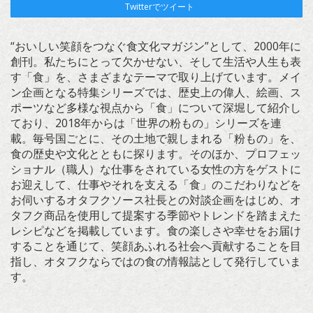
Twitterでツイート
“おいしい笑顔をつなぐ食文化マガジン”として、2000年に
創刊。私たちにとって欠かせない、そして生活や人生も表
す「食」を、さまざまなテーマで取り上げています。メイ
ン企画となる特集シリーズでは、歴史上の偉人、絵画、ス
ポーツなど多様な視点から「食」について深堀して紹介し
ており、2018年からは「世界の粉もの」シリーズを連
載。毎号国ごとに、その土地で親しまれる「粉もの」を、
食の歴史や文化とともに探ります。そのほか、プロフェッ
ショナル（職人）な仕事をされている女性の方をゲストに
お迎えして、仕事やそれを支える「食」のこだわりなどを
お伺いするオタフクソース社長との対談企画をはじめ、オ
タフク商品を使用して提案する季節やトレンドを踏まえた
レシピなどを掲載しています。食の楽しさや幸せをお届け
することを通じて、笑顔あふれる社会へ貢献することを目
指し、オタフクならではの食の情報誌として発行していま
す。