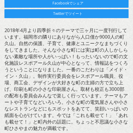
Facebookでシェア
Twitterでツイート
2018年4月より四季折々のテーマで三ヶ月に一度刊行して
います。福岡市の隣りにありながら人口僅か9000人の町
久山。自然の保護、子育て、健康とユニークなまちづくり
をしてきました。そんな小さな町には実は町の人しかしら
ない素敵な場所や人がいっぱい！もったいないので町の文
化施設レスポアール久山が中心となって、情報誌をつくろ
うということになりました。一番のこだわりは「メイド・
イン・久山」。制作実行委員会をレスポアール職員、役
場、商工会、デザインが大好きな町の主婦の方で立ち上
げ、印刷も町の小さな印刷屋さん。取材も校正も3000部
の配布も委員会みんなで楽しく行っています。テーマもア
ートや子育てなどいろいろ。小さな町の電気屋さんや小さ
なレストランなどにもスポットをあてて、笑顔いっぱいの
紙面を心がけています。今では「これも載せて！」「あれ
も載せて！」と町内外の話題に。ちょっと不思議な小さな
町ひさやまの魅力が満載です。