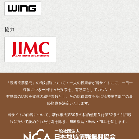
協力
「読者投票部門」の有効票について：一人の投票者が当サイトにて、一日一
媒体につき一回行った投票を、有効票としてカウント。
有効票の総数を媒体の総得票数とし、その総得票数を基に読者投票部門の最
終順位を決定いたします。
当サイトの内容について、著作権法第30条の私的使用又は第32条の引用規
程に於いて認められた行為を除き、無断複写・転載・加工を禁じます。