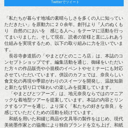
Twitterでツイート
「私たちが暮らす地域の素晴らしさを多くの人に知ってい
ただきたい」を原動力に２０余年。創刊より『人のぬくも
り 自然のにおいを 感じる人へ』をテーマに活動を行っ
てまいりました。そして現在、読者の皆様と直にふれあう
仕組みを実現するため、以下の取り組みに力を注いでいま
す。
長谷寺参道筋の「やまとびとのこころ店」は、本誌のコ
ンセプトショップです。編集活動を通じ、御縁をいただい
た方々の作品販売や小規模のイベントやセミナーにも対応
させていただいています。併設のカフェでは、奈良らしい
食文化の再現や季節がわりのスイーツを開発し、温故知新
と新たな切り口で味わいの楽しみを提案しています。
「やまとびとツアーズ」は、地元奈良ならではのマニア
ックな着地型ツアーを提案しています。本誌の内容とリン
クするツアーを通じ、より深く「私たちの好きな奈良」を
感じていただくための活動を続けています。
和紙を用いた和綴じ商品や文具等の製作をはじめ、現代
美術墨作家との協働により独自ブランドを立ち上げ、和紙