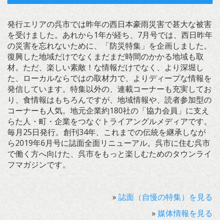
発行エリアの呉市では昨年の西日本豪雨災害で甚大な被害
を受けました。あれから1年が経ち、7月号では、西日昨年
の災害を忘れないために、「防災特集」を企画しました。
復興した地域だけでなくまだまだ時間のかかる地域も取
材。ただ、楽しい素敵！な情報だけでなく、より深堀し
た、ローカルならではの取材力で、よりディープな情報を
発信しています。特集以外の、連載コーナーも充実してお
り、食情報はもちろんですが、地域情報や、読者参加型の
コーナーも人気。地元企業約180社の「協力会員」に支え
らた人・町・企業をつなぐトライアングルメディアです。
毎月25日発行。創刊34年、これまでの伝統を継承しなが
ら2019年6月号に誌面全面リニューアル。呉市に住む呉市
で働く方へ向けた、呉市をもっと楽しむためのタウンライ
フマガジンです。
»
誌面（自慢の特集）を見る
»
媒体情報を見る