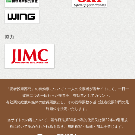
協力
「読者投票部門」の有効票について：一人の投票者が当サイトにて、一日一
媒体につき一回行った投票を、有効票としてカウント。
有効票の総数を媒体の総得票数とし、その総得票数を基に読者投票部門の最
終順位を決定いたします。
当サイトの内容について、著作権法第30条の私的使用又は第32条の引用規
程に於いて認められた行為を除き、無断複写・転載・加工を禁じます。