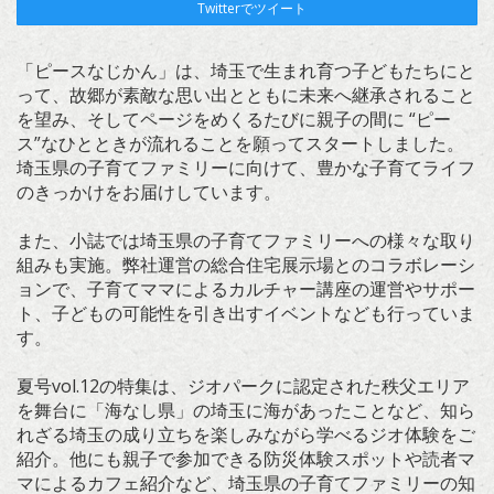
Twitterでツイート
「ピースなじかん」は、埼玉で生まれ育つ子どもたちにと
って、故郷が素敵な思い出とともに未来へ継承されること
を望み、そしてページをめくるたびに親子の間に “ピー
ス”なひとときが流れることを願ってスタートしました。
埼玉県の子育てファミリーに向けて、豊かな子育てライフ
のきっかけをお届けしています。
また、小誌では埼玉県の子育てファミリーへの様々な取り
組みも実施。弊社運営の総合住宅展示場とのコラボレーシ
ョンで、子育てママによるカルチャー講座の運営やサポー
ト、子どもの可能性を引き出すイベントなども行っていま
す。
夏号vol.12の特集は、ジオパークに認定された秩父エリア
を舞台に「海なし県」の埼玉に海があったことなど、知ら
れざる埼玉の成り立ちを楽しみながら学べるジオ体験をご
紹介。他にも親子で参加できる防災体験スポットや読者マ
マによるカフェ紹介など、埼玉県の子育てファミリーの知