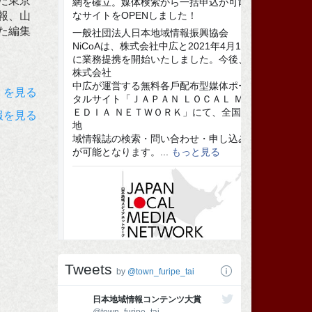
た東京
報、山
た編集
）を見る
報を見る