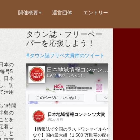
開催概要
運営団体
エントリー
タウン誌・フリーペー
パーを応援しよう！
#タウン誌フリペ大賞件のツイート
日本の
毎号5
、日本
し、訪
て活用
ら1時間
半島の
ことを
定着し
〇」と