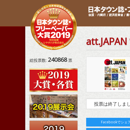
att.JAP
240868
総投票数:
票
投票は終了しま
Facebookでシェ