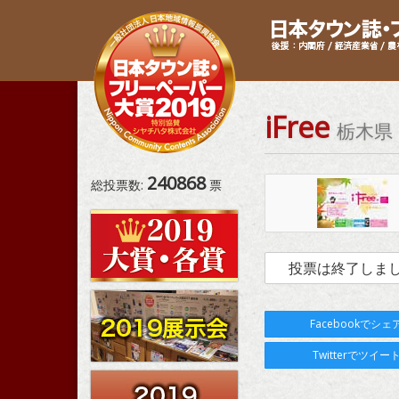
iFree
栃木県
240868
総投票数:
票
投票は終了しま
Facebookでシェ
Twitterでツイー