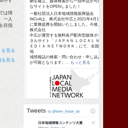
燃やす
では情
、一人
を目指
）を見る
報を見る