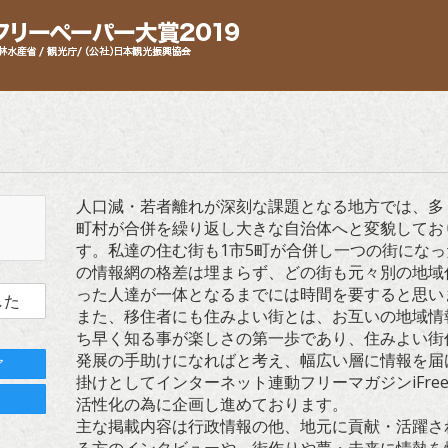
人口減・若者離れが深刻な課題となる地方では、多
町村が合併を繰り返し大きな自治体へと変貌してお
す。私達の住む街も1市5町が合併し一つの街にな
の情報網の格差は埋まらず、どの街も元々別の地域
った人達が一体となるまでには時間を要すると思い
した
また、移住者にも住みよい街とは、お互いの地域情
ち早く知る事が楽しさの第一歩であり、住みよい街
発展の手助けになればと考え、幅広い層に情報を届
ア
掛けとしてインターネット連動フリーマガジンiFre
ト
活性化の為に企画し進めております。
主な掲載内容は行政情報の他、地元に貢献・活躍さ