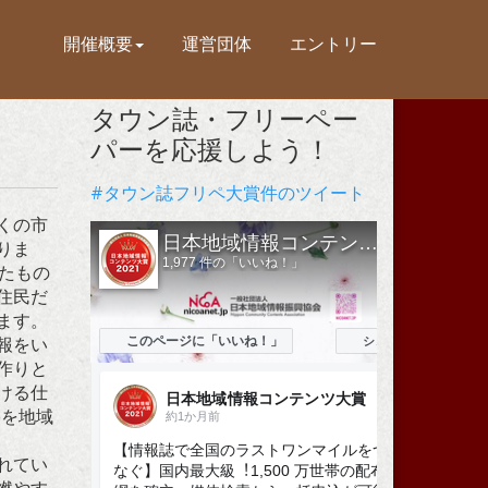
開催概要
運営団体
エントリー
タウン誌・フリーペー
パーを応援しよう！
#タウン誌フリペ大賞件のツイート
くの市
りま
ったもの
住民だ
ます。
報をい
作りと
ける仕
eを地域
れてい