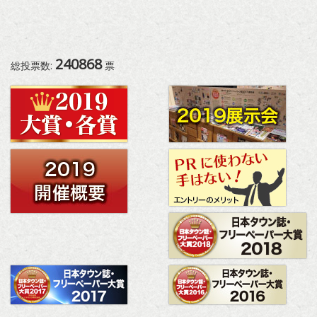
240868
総投票数:
票