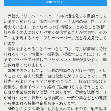
Twitterでツイート
弊社のフリーペーパーは、「街の活性化」を目的として
います。私たちは「街の活性化」＝「店舗の売上向上」と
考えています。そのためには① 情報をまとめること② 情
報を多くの人に分かりやすく発信することが大切で、その
二つを実現するのが「フリーペーパー」だと考え発行して
います。
情報をまとめることの一つとしては、毎月駅前周辺で行
われるイベント情報を一括募集・掲載することにより、今
までバラバラで発信していたイベント情報が見やすく、周
知され易くなりました。
媒体の強みとしては、行政の補助金などは一切無しとい
うことで、自由な発想・自由な創りができることです。弊
社内から出たアイディアをすぐに形にし、販促につなげる
特集や、企画イベントを絡めて誌面づくりを行うことで、
店舗や事業所の販促に繋げております。柔軟な誌面づくり
が可能なため、行政や地域新聞社、一般企業などとの連携
から生まれる特集や企画も多々あります。
SNSとのダブル発信にも力を入れているので、配布地域