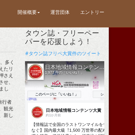
開催概要
運営団体
エントリー
タウン誌・フリーペー
パーを応援しよう！
#タウン誌フリペ大賞件のツイート
て、多く
えたリ
押さえ
させ、
まし
旅行者
、観光
、新し