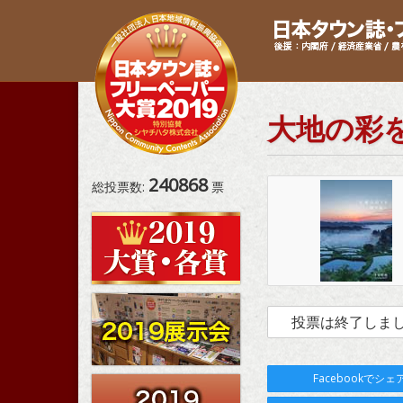
大地の彩
240868
総投票数:
票
投票は終了しま
Facebookでシェ