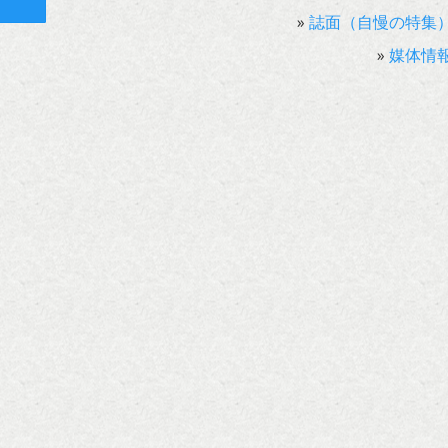
ト
»
誌面（自慢の特集
»
媒体情