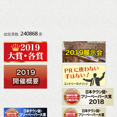
240868
総投票数:
票