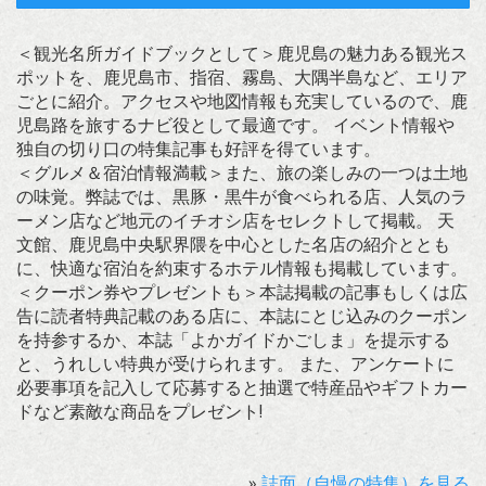
＜観光名所ガイドブックとして＞鹿児島の魅力ある観光ス
ポットを、鹿児島市、指宿、霧島、大隅半島など、エリア
ごとに紹介。アクセスや地図情報も充実しているので、鹿
児島路を旅するナビ役として最適です。 イベント情報や
独自の切り口の特集記事も好評を得ています。
＜グルメ＆宿泊情報満載＞また、旅の楽しみの一つは土地
の味覚。弊誌では、黒豚・黒牛が食べられる店、人気のラ
ーメン店など地元のイチオシ店をセレクトして掲載。 天
文館、鹿児島中央駅界隈を中心とした名店の紹介ととも
に、快適な宿泊を約束するホテル情報も掲載しています。
＜クーポン券やプレゼントも＞本誌掲載の記事もしくは広
告に読者特典記載のある店に、本誌にとじ込みのクーポン
を持参するか、本誌「よかガイドかごしま」を提示する
と、うれしい特典が受けられます。 また、アンケートに
必要事項を記入して応募すると抽選で特産品やギフトカー
ドなど素敵な商品をプレゼント!
»
誌面（自慢の特集）を見る