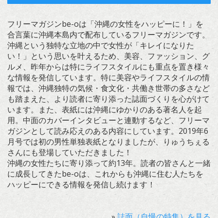
フリーマガジンbe-oは「沖縄の女性をハッピーに！」を
合言葉に沖縄本島内で配布しているフリーマガジンです。
沖縄という独特な立地の中で女性が「キレイになりた
い！」という思いを叶えるため、美容、ファッション、グ
ルメ、昨年からは特にライフスタイルにも重点を置き様々
な情報を発信しています。特に美容やライフスタイルの情
報では、沖縄独特の気候・食文化・共働き世帯の多さなど
も踏まえた、より読者に寄り添った誌面づくりを心がけて
います。また、表紙には沖縄にゆかりのある著名人を起
用。中面のカバーインタビューと連動するなど、フリーマ
ガジンとして読み応えのある内容にしています。2019年6
月号では初の男性単独表紙となりましたが、りゅうちぇる
さんにも登場していただきました！
沖縄の女性たちに寄り添って約13年。読者の皆さんと一緒
に成長してきたbe-oは、これからも沖縄に住む人たちを
ハッピーにできる情報を発信し続けます！
»
誌面（自慢の特集）を見る