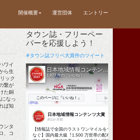
開催概要
運営団体
エントリー
タウン誌・フリーペー
パーを応援しよう！
#タウン誌フリペ大賞件のツイート
ハワイ
から生
トリック
の繋が
けた銅
気になっ
れば知
ウンタ
ロ、コ