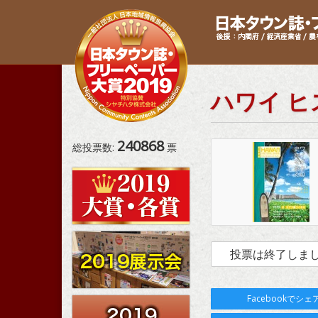
ハワイ ヒ
240868
総投票数:
票
投票は終了しま
Facebookでシェ