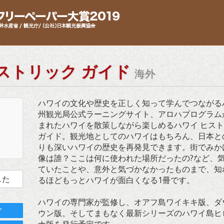
ストリック ガイド
海外
ハワイの文化や歴史を正しく知って学んでつながる
州観光局公式ラーニングサイト、アロハプログラム
まれたハワイを散策しながら楽しめるハワイ ヒス
ガイド。観光地としてのハワイはもちろん、日本と
りも深いハワイの歴史を再発見できます。街でみか
像は誰？ここは何に使われた場所だったの?など、
ていたことや、意外と気づかなかったものまで、知
した
るほどもっとハワイが面白くなる1冊です。
ハワイの専門家が監修し、オアフ島ワイキキ版、ダ
ア
ウン版、そしてまもなく最新シリーズのハワイ島ヒ