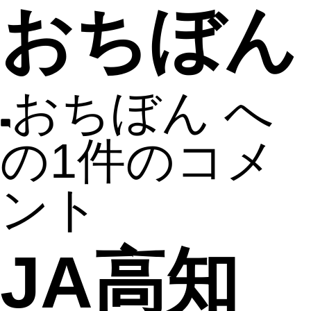
おちぼん
おちぼん へ
の
1件のコメ
ント
JA高知