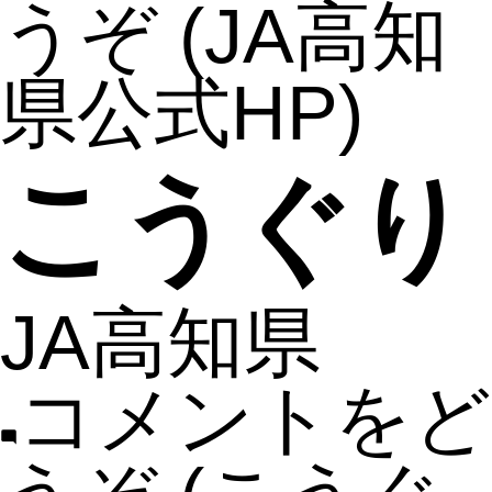
うぞ
(JA高知
県公式HP)
こうぐり
JA高知県
コメントをど