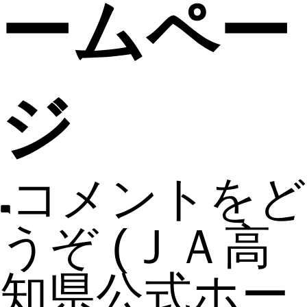
ームペー
ジ
コメントをど
うぞ
(ＪＡ高
知県公式ホー