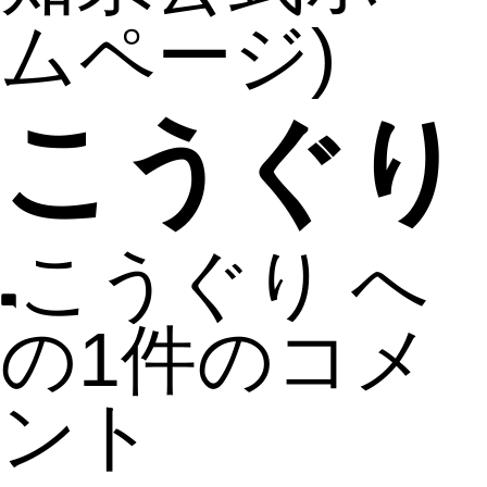
ムページ)
こうぐり
こうぐり へ
の
1件のコメ
ント