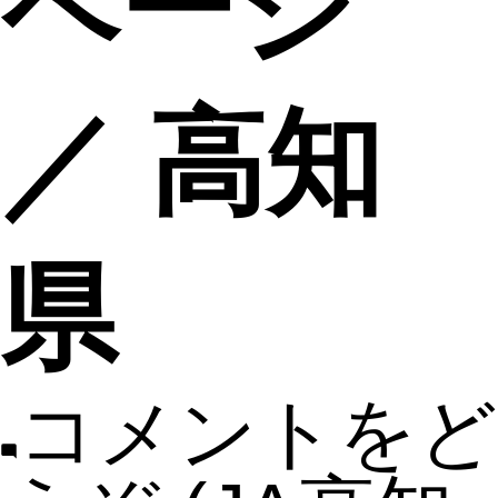
ページ
／ 高知
県
コメントをど