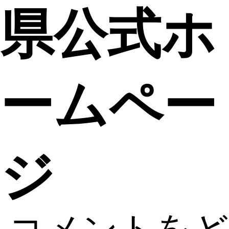
県公式ホ
ームペー
ジ