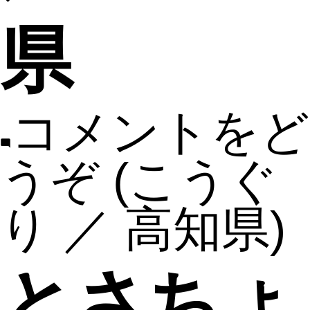
県
コメントをど
うぞ
(こうぐ
り ／ 高知県)
とさちょ