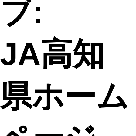
ブ:
JA高知
県ホーム