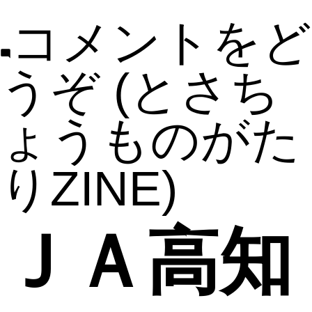
コメントをど
うぞ
(とさち
ょうものがた
りZINE)
ＪＡ高知