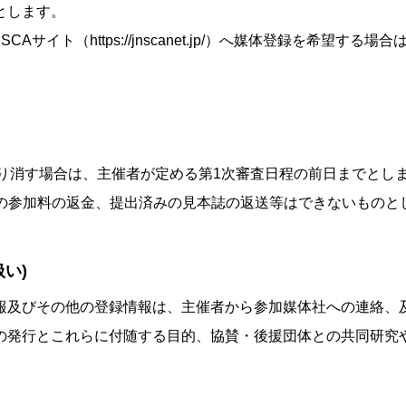
とします。
CAサイト（https://jnscanet.jp/）へ媒体登録を希望
を取り消す場合は、主催者が定める第1次審査日程の前日までとし
みの参加料の返金、提出済みの見本誌の返送等はできないものと
い)
及びその他の登録情報は、主催者から参加媒体社への連絡、及び
の発行とこれらに付随する目的、協賛・後援団体との共同研究