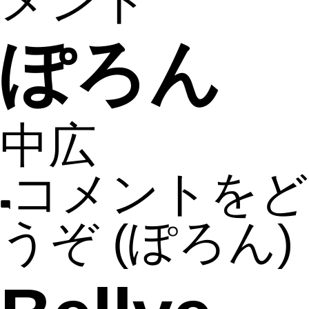
メント
ぽろん
中広
コメントをど
うぞ
(ぽろん)