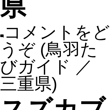
県
コメントをど
うぞ
(鳥羽た
びガイド ／
三重県)
スズカブ