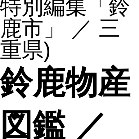
特別編集「鈴
鹿市」 ／ 三
重県)
鈴鹿物産
図鑑 ／