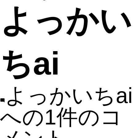
よっかい
ちai
よっかいちai
への
1件のコ