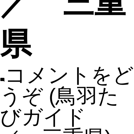
／ 三重
県
コメントをど
うぞ
(鳥羽た
びガイド