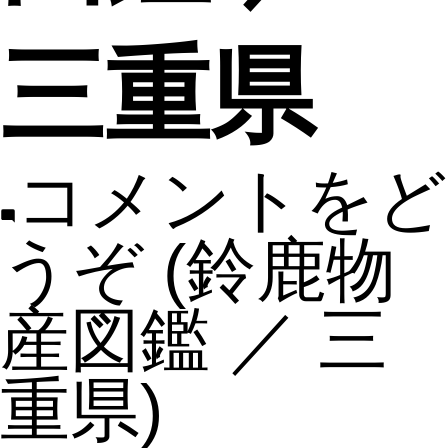
三重県
コメントをど
うぞ
(鈴鹿物
産図鑑 ／ 三
重県)