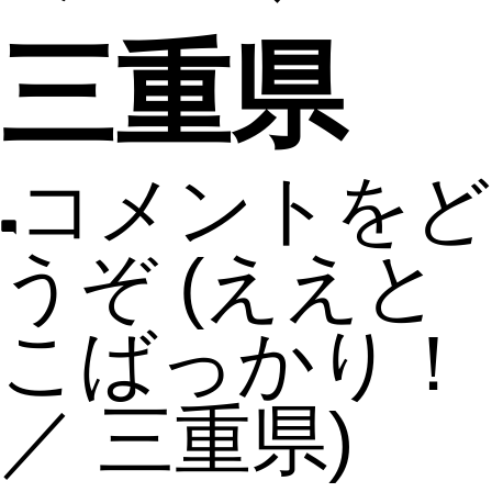
三重県
コメントをど
うぞ
(ええと
こばっかり！
／ 三重県)