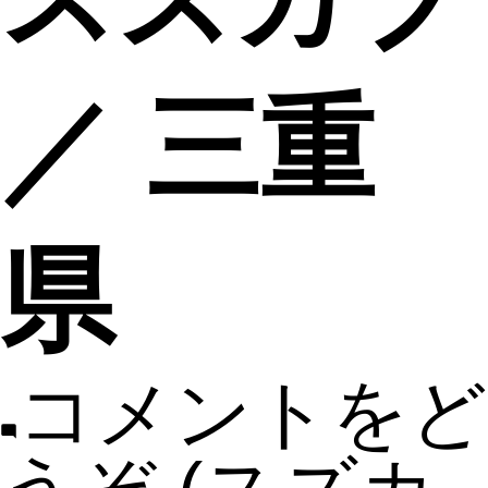
／ 三重
県
コメントをど