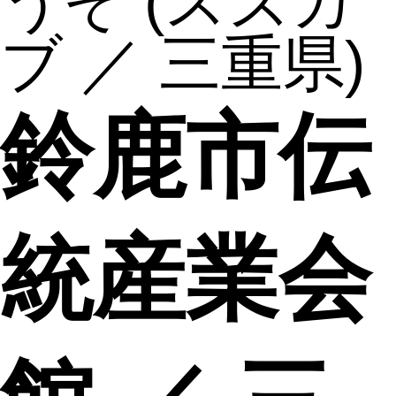
うぞ
(スズカ
ブ ／ 三重県)
鈴鹿市伝
統産業会