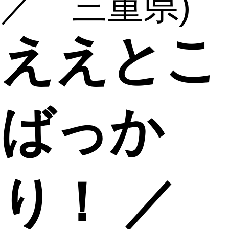
／ 三重県)
ええとこ
ばっか
り！ ／