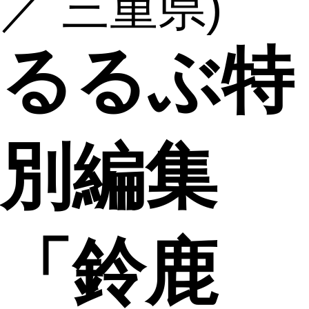
／ 三重県)
るるぶ特
別編集
「鈴鹿