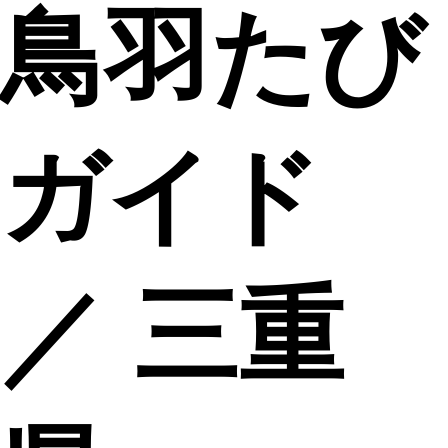
鳥羽たび
ガイド
／ 三重