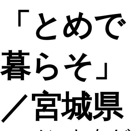
「とめで
暮らそ」
／宮城県