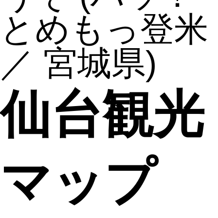
とめもっ登米
／ 宮城県)
仙台観光
マップ