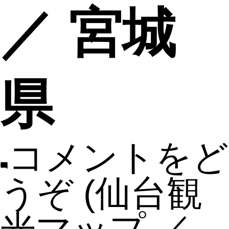
／ 宮城
県
コメントをど
うぞ
(仙台観