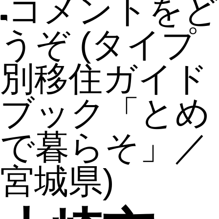
コメントをど
うぞ
(タイプ
別移住ガイド
ブック「とめ
で暮らそ」／
宮城県)