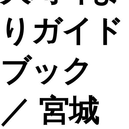
りガイド
ブック
／ 宮城