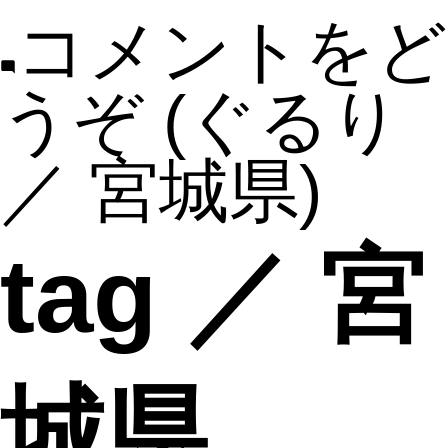
コメントをど
うぞ
(ぐるり
／ 宮城県)
tag ／ 宮
城県