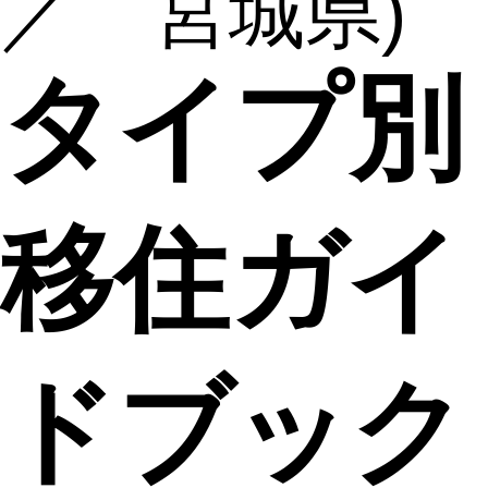
／ 宮城県)
タイプ別
移住ガイ
ドブック