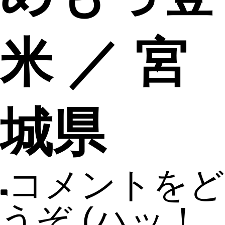
米 ／ 宮
城県
コメントをど
うぞ
(ハッ！