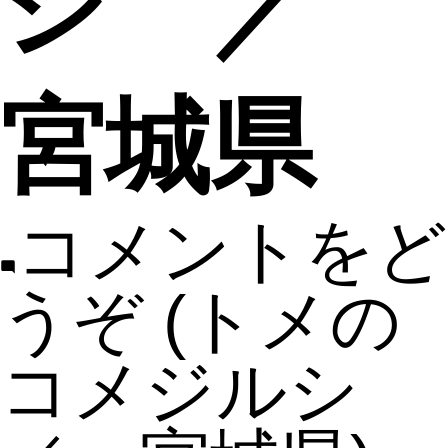
シ ／
宮城県
コメントをど
うぞ
(トメの
コメジルシ