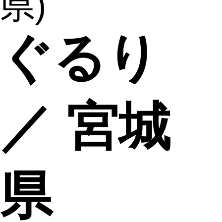
県)
ぐるり
／ 宮城
県