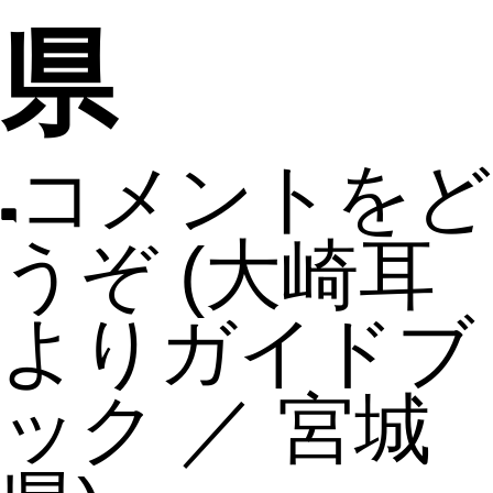
県
コメントをど
うぞ
(大崎耳
よりガイドブ
ック ／ 宮城