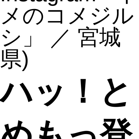
メのコメジル
シ」 ／ 宮城
県)
ハッ！と
めもっ登