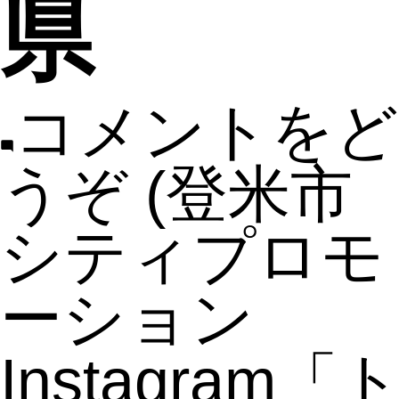
県
コメントをど
うぞ
(登米市
シティプロモ
ーション
Instagram「