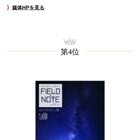
⟩
媒体HPを見る
第4位