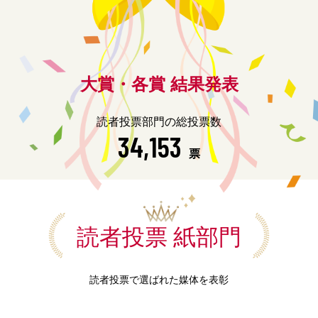
大賞・各賞 結果発表
読者投票部門の総投票数
34,153
票
読者投票 紙部門
読者投票で選ばれた媒体を表彰