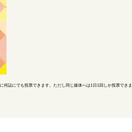
日に何誌にでも投票できます。ただし同じ媒体へは1日1回しか投票でき