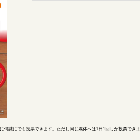
日に何誌にでも投票できます。ただし同じ媒体へは1日1回しか投票でき