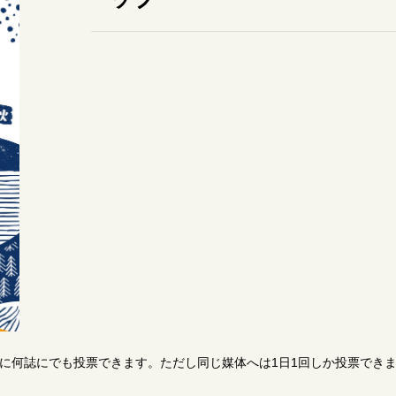
日に何誌にでも投票できます。ただし同じ媒体へは1日1回しか投票でき