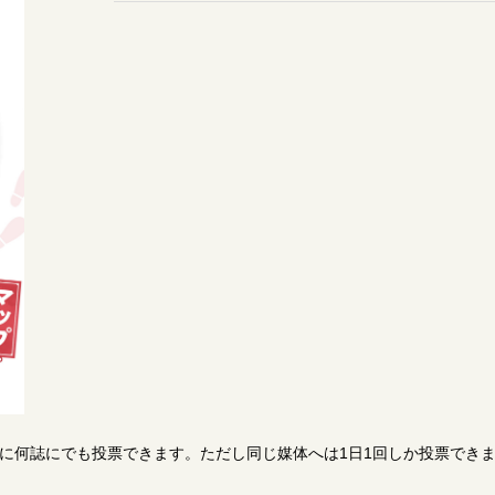
日に何誌にでも投票できます。ただし同じ媒体へは1日1回しか投票でき