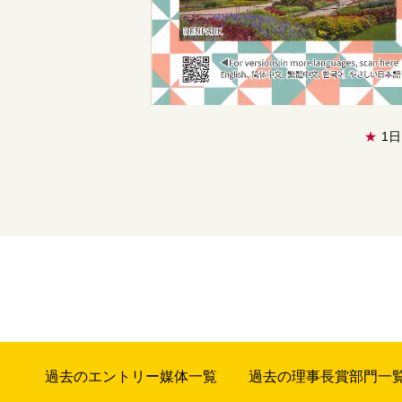
★
1
過去のエントリー媒体一覧
過去の理事長賞部門一