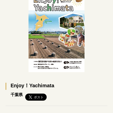
Enjoy！Yachimata
千葉県