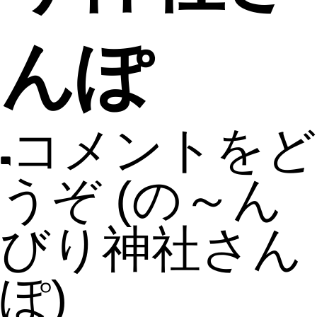
んぽ
コメントをど
うぞ
(の～ん
びり神社さん
ぽ)