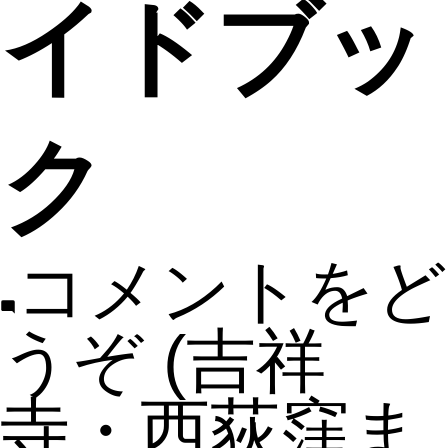
イドブッ
ク
コメントをど
うぞ
(吉祥
寺・西荻窪ま