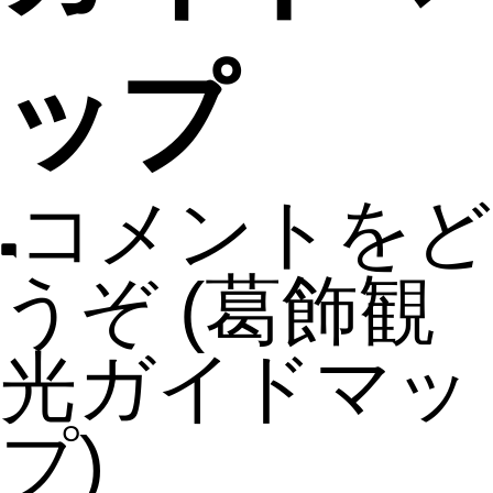
ップ
コメントをど
うぞ
(葛飾観
光ガイドマッ
プ)