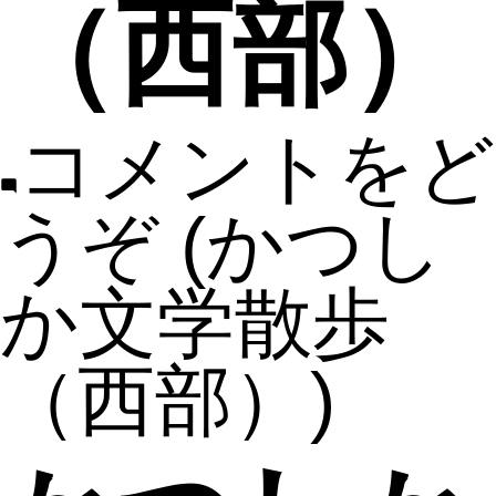
（西部）
コメントをど
うぞ
(かつし
か文学散歩
（西部）)