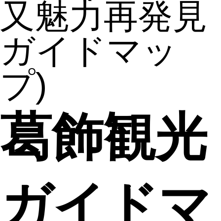
又魅力再発見
ガイドマッ
プ)
葛飾観光
ガイドマ