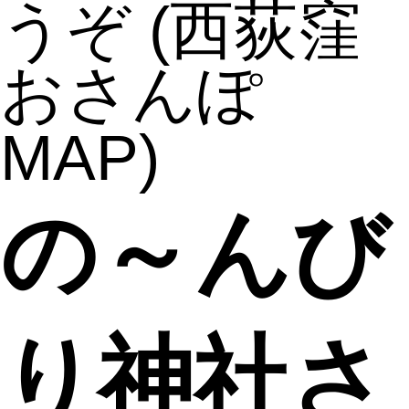
うぞ
(西荻窪
おさんぽ
MAP)
の～んび
り神社さ