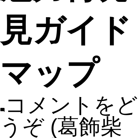
見ガイド
マップ
コメントをど
うぞ
(葛飾柴