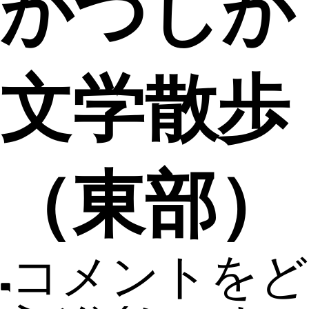
かつしか
文学散歩
（東部）
コメントをど