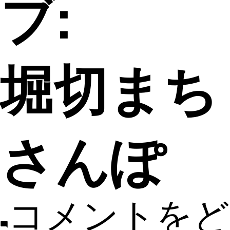
ブ:
堀切まち
さんぽ
コメントをど