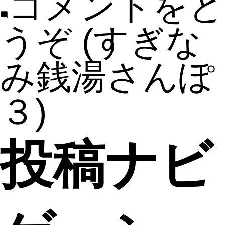
コメントをど
うぞ
(すぎな
み銭湯さんぽ
３)
投稿ナビ