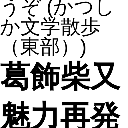
うぞ
(かつし
か文学散歩
（東部）)
葛飾柴又
魅力再発