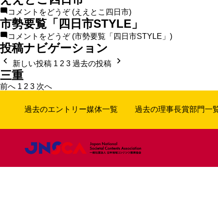
コメントをどうぞ
(ええとこ四日市)
市勢要覧「四日市STYLE」
コメントをどうぞ
(市勢要覧「四日市STYLE」)
投稿ナビゲーション
新しい投稿
1
2
3
過去の投稿
三重
前へ
1
2
3
次へ
過去のエントリー媒体一覧
過去の理事長賞部門一