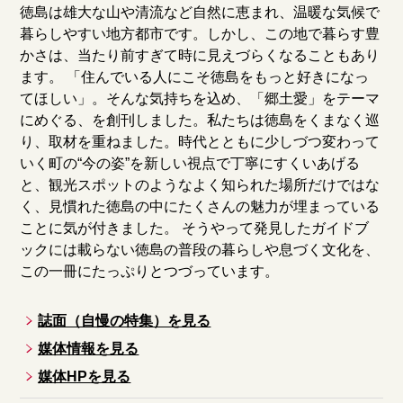
徳島は雄大な山や清流など自然に恵まれ、温暖な気候で
暮らしやすい地方都市です。しかし、この地で暮らす豊
かさは、当たり前すぎて時に見えづらくなることもあり
ます。 「住んでいる人にこそ徳島をもっと好きになっ
てほしい」。そんな気持ちを込め、「郷土愛」をテーマ
にめぐる、を創刊しました。私たちは徳島をくまなく巡
り、取材を重ねました。時代とともに少しづつ変わって
いく町の“今の姿”を新しい視点で丁寧にすくいあげる
と、観光スポットのようなよく知られた場所だけではな
く、見慣れた徳島の中にたくさんの魅力が埋まっている
ことに気が付きました。 そうやって発見したガイドブ
ックには載らない徳島の普段の暮らしや息づく文化を、
この一冊にたっぷりとつづっています。
誌面（自慢の特集）を見る
媒体情報を見る
媒体HPを見る