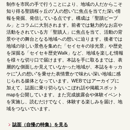
制作を市民の手で行うことにより、地域の人だからこそ
知り得る聖蹟桜ヶ丘の”人の想い”に焦点を当てた深い情
報を発掘、発信している点です。構成は「聖蹟ピープ
ル」とコラムに大別されます。前者では魅力的なお店や
活動をされている方「聖蹟人」に焦点を当て、活動の背
景やその舞台となる地域への想いに迫ります。後者では
地域の珍しい景色を集めた「セイセキの珍光景」や歴史
を深掘る「セイセキ歴史Walk」など、地域を楽しむ情報
を様々な切り口で届けます。本誌を手に取るまでは、表
層的な側面しか見えていなかった地域が、本誌をキッカ
ケに”人の想い”を乗せた表情豊かで味わい深い地域に感
じられる媒体となっています。WEBではアーカイブに
加えて、誌面に乗り切らないこぼれ話や掲載スポット
mapを公開しています。また完成披露会や体験イベント
を実施し、読むだけでなく、体験する楽しみを届け、地
域をつないでいます。
誌面（自慢の特集）を見る