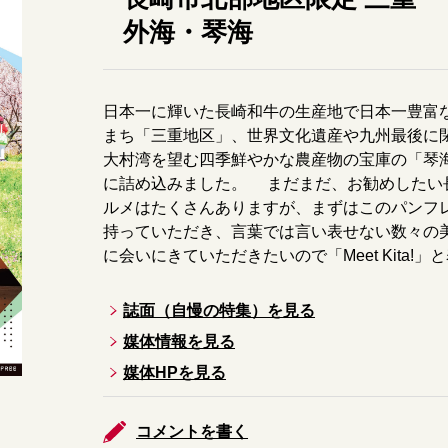
外海・琴海
日本一に輝いた長崎和牛の生産地で日本一豊富
まち「三重地区」、世界文化遺産や九州最後に
大村湾を望む四季鮮やかな農産物の宝庫の「琴
に詰め込みました。 まだまだ、お勧めしたい
ルメはたくさんありますが、まずはこのパンフ
持っていただき、言葉では言い表せない数々の
に会いにきていただきたいので「Meet Kita!
誌面（自慢の特集）を見る
媒体情報を見る
媒体HPを見る
コメントを書く